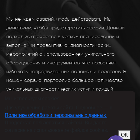
Мы не ждем аварий, чтобы действовать. Мы
действуем, чтобы предотвратить аварии. Данный
подход заключается в четком планировании и
выполнении превентивно-диагностических
мероприятий с использованием уникального
оборудования и инструментов, что позволяет
избежать непредвиденных поломок и простоев. В
нашем сервис-портфолио большое количество
уникальных диагностических услуг и каждый
заказчик может выбрать и составить план
Мы используем cookies
мероприятий в соответствии со своим бюджетом и
Для улучшения работы сайта. Подробнее — в
Политике обработки персональных данных
.
нуждами.
Продолжая пользоваться сайтом, Вы даёте
согласие на использование файлов cookies.
OK